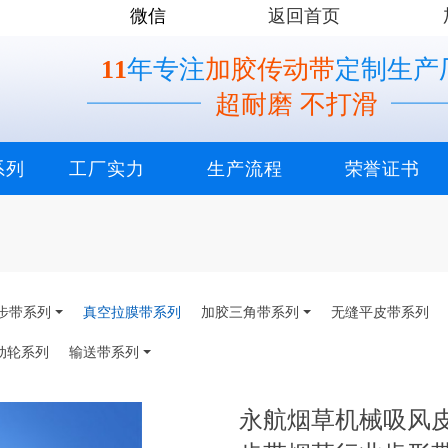
微信
返回首页
11
年专注
加胶传动带
定制生产
超耐磨 不打滑
系列
工厂实力
生产流程
荣誉证书
步带系列
真空拉膜带系列
加胶三角带系列
无缝平皮带系列
动轮系列
输送带系列
永航烟草机械吸风皮带T