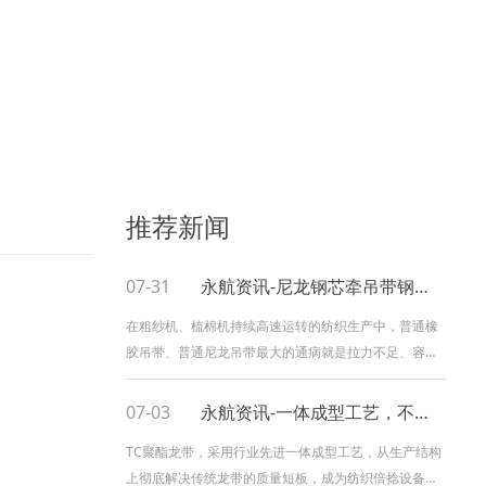
推荐新闻
07-31
永航资讯-尼龙钢芯牵吊带钢芯加强结构，抗拉不易断，解决纺织吊带易断难题
在粗纱机、梳棉机持续高速运转的纺织生产中，普通橡
胶吊带、普通尼龙吊带最大的通病就是拉力不足、容易
拉长、断裂脱层，一旦断带直接造成停机、断纱、批量
次品，严重影响车间产能。全新升级尼龙钢芯牵吊带，
07-03
永航资讯-一体成型工艺，不分层不开裂的TC聚酯龙带
内置钢芯加强结构，从材质和结构双升级，彻底解决传
TC聚酯龙带，采用行业先进一体成型工艺，从生产结构
统吊带拉力差、易变形、易断裂的行业痛点。
上彻底解决传统龙带的质量短板，成为纺织倍捻设备的