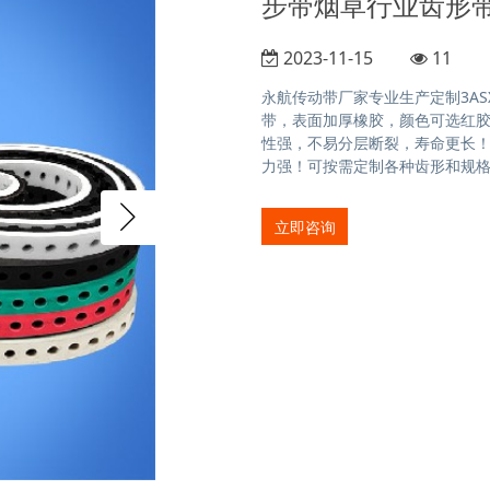
步带烟草行业齿形
2023-11-15
11
永航传动带厂家专业生产定制3ASX5
带，表面加厚橡胶，颜色可选红胶
性强，不易分层断裂，寿命更长
力强！可按需定制各种齿形和规格，
立即咨询