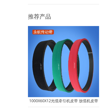
升级优选配件。 这款TC聚酯龙带摒弃传统多层粘合拼接
工艺，整体一次性成型，内部结构紧密无缝隙、无粘合
推荐产品
夹层，受力均匀稳定。设备高速连续运转、长时间张力
1000X60X12光缆牵引机皮带 放缆机皮带