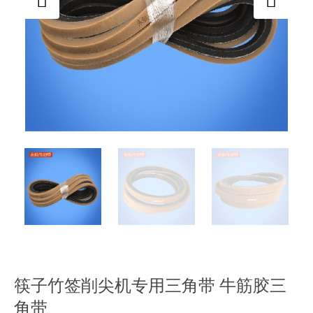
筷子竹签削尖机专用三角带 牛筋胶三
角带