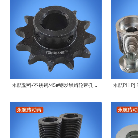
永航塑料/不锈钢/45#钢发黑齿轮带孔工业链轮 单排双排链条轮非标定制