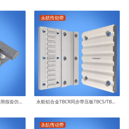
永航304不锈钢假齿同步带专用假齿仿真齿AT10 T10 H 8MS8M T5 AT2
永航铝合金TBCR同步带压板TBCS/TBCK组合齿板L XL型开口带连接板固定板厂家定制