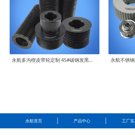
永航多沟楔皮带轮定制 45#碳钢发黑皮带轮PJ PK PL PM牵引机多契带轮
永航首页
产品中心
工厂实