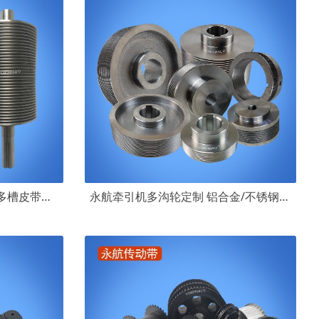
永航带轴承多沟带轮 不锈钢多槽皮带轮 PH PJ PK PL PM皮带轮定制
永航牵引机多沟轮定制 铝合金/不锈钢/全铝皮带轮PH PJ PK PL PM多楔带轮