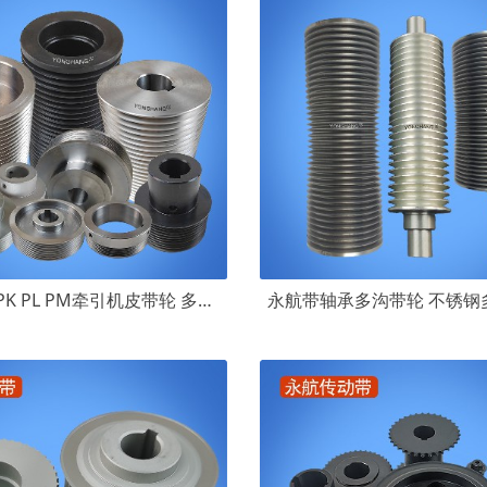
永航PH PJ PK PL PM牵引机皮带轮 多楔轮多沟轮多槽皮带轮厂家专业定制