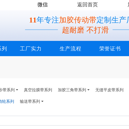
微信
返回首页
11
年专注
加胶传动带
定制生产
超耐磨 不打滑
系列
工厂实力
生产流程
荣誉证书
步带系列
真空拉膜带系列
加胶三角带系列
无缝平皮带系列
动轮系列
输送带系列