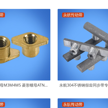
黄铜皮带螺母M3M4M5 菱形螺母ATN10ATN20 同步带沉孔安装螺帽M3M4M5