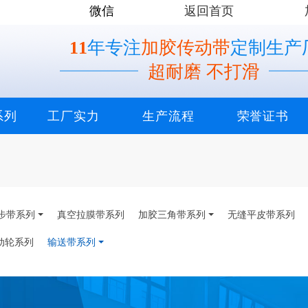
微信
返回首页
11
年专注
加胶传动带
定制生产
超耐磨 不打滑
系列
工厂实力
生产流程
荣誉证书
步带系列
真空拉膜带系列
加胶三角带系列
无缝平皮带系列
动轮系列
输送带系列